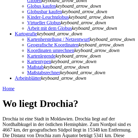
Globen
keyboard_arrow_down
Globus kaufen
keyboard_arrow_down
Globusbar kaufen
keyboard_arrow_down
Kinder-Leuchtglobus
keyboard_arrow_down
Virtueller Globus
keyboard_arrow_down
Arbeit mit dem Globus
keyboard_arrow_down
Kartografie
keyboard_arrow_down
Kartenherstellung / Netzentwurf
keyboard_arrow_down
Geografische Koordinaten
keyboard_arrow_down
Koordinaten umrechnen
keyboard_arrow_down
Kartenlegende
keyboard_arrow_down
Kartentypen
keyboard_arrow_down
Maßstab
keyboard_arrow_down
Maßstabsrechner
keyboard_arrow_down
Arbeitsblätter
keyboard_arrow_down
Home
Wo liegt Drochia?
Drochia ist eine Stadt in Moldawien. Drochia liegt auf der
Nordhalbkugel in der östlichen Hemisphäre. Zum Nordpol sind es
4667 km, der geografischen Südpol liegt in 15348 km Entfernung.
Die Distanz von Drochia zum Äquator beträgt 5341 km. Diese