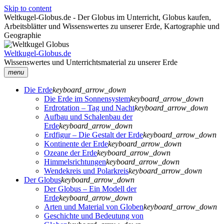
Skip to content
Weltkugel-Globus.de - Der Globus im Unterricht, Globus kaufen,
Arbeitsblätter und Wissenswertes zu unserer Erde, Kartographie und
Geographie
Weltkugel-Globus.de
Wissenswertes und Unterrichtsmaterial zu unserer Erde
menu
Die Erde
keyboard_arrow_down
Die Erde im Sonnensystem
keyboard_arrow_down
Erdrotation – Tag und Nacht
keyboard_arrow_down
Aufbau und Schalenbau der
Erde
keyboard_arrow_down
Erdfigur – Die Gestalt der Erde
keyboard_arrow_down
Kontinente der Erde
keyboard_arrow_down
Ozeane der Erde
keyboard_arrow_down
Himmelsrichtungen
keyboard_arrow_down
Wendekreis und Polarkreis
keyboard_arrow_down
Der Globus
keyboard_arrow_down
Der Globus – Ein Modell der
Erde
keyboard_arrow_down
Arten und Material von Globen
keyboard_arrow_down
Geschichte und Bedeutung von