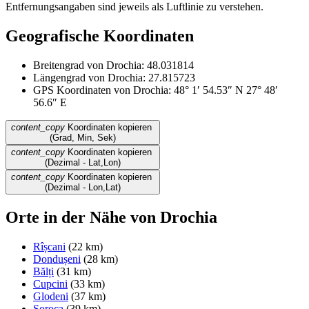
Entfernungsangaben sind jeweils als Luftlinie zu verstehen.
Geografische Koordinaten
Breitengrad von Drochia: 48.031814
Längengrad von Drochia: 27.815723
GPS Koordinaten von Drochia: 48° 1′ 54.53″ N 27° 48′
56.6″ E
content_copy
Koordinaten kopieren
(Grad, Min, Sek)
content_copy
Koordinaten kopieren
(Dezimal - Lat,Lon)
content_copy
Koordinaten kopieren
(Dezimal - Lon,Lat)
Orte in der Nähe von Drochia
Rîșcani
(22 km)
Dondușeni
(28 km)
Bălți
(31 km)
Cupcini
(33 km)
Glodeni
(37 km)
Soroca
(39 km)