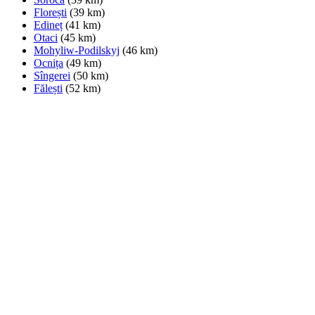
Florești
(39 km)
Edineț
(41 km)
Otaci
(45 km)
Mohyliw-Podilskyj
(46 km)
Ocnița
(49 km)
Sîngerei
(50 km)
Fălești
(52 km)