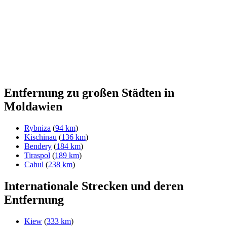
Entfernung zu großen Städten in
Moldawien
Rybniza
(
94 km
)
Kischinau
(
136 km
)
Bendery
(
184 km
)
Tiraspol
(
189 km
)
Cahul
(
238 km
)
Internationale Strecken und deren
Entfernung
Kiew
(
333 km
)