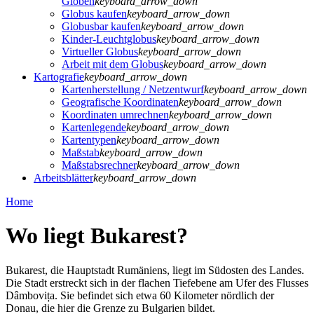
Globen
keyboard_arrow_down
Globus kaufen
keyboard_arrow_down
Globusbar kaufen
keyboard_arrow_down
Kinder-Leuchtglobus
keyboard_arrow_down
Virtueller Globus
keyboard_arrow_down
Arbeit mit dem Globus
keyboard_arrow_down
Kartografie
keyboard_arrow_down
Kartenherstellung / Netzentwurf
keyboard_arrow_down
Geografische Koordinaten
keyboard_arrow_down
Koordinaten umrechnen
keyboard_arrow_down
Kartenlegende
keyboard_arrow_down
Kartentypen
keyboard_arrow_down
Maßstab
keyboard_arrow_down
Maßstabsrechner
keyboard_arrow_down
Arbeitsblätter
keyboard_arrow_down
Home
Wo liegt Bukarest?
Bukarest, die Hauptstadt Rumäniens, liegt im Südosten des Landes.
Die Stadt erstreckt sich in der flachen Tiefebene am Ufer des Flusses
Dâmbovița. Sie befindet sich etwa 60 Kilometer nördlich der
Donau, die hier die Grenze zu Bulgarien bildet.