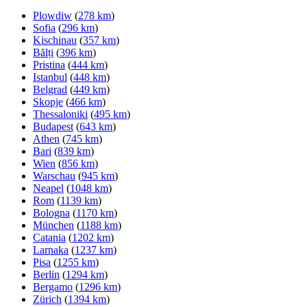
Plowdiw
(
278 km
)
Sofia
(
296 km
)
Kischinau
(
357 km
)
Bălți
(
396 km
)
Pristina
(
444 km
)
Istanbul
(
448 km
)
Belgrad
(
449 km
)
Skopje
(
466 km
)
Thessaloniki
(
495 km
)
Budapest
(
643 km
)
Athen
(
745 km
)
Bari
(
839 km
)
Wien
(
856 km
)
Warschau
(
945 km
)
Neapel
(
1048 km
)
Rom
(
1139 km
)
Bologna
(
1170 km
)
München
(
1188 km
)
Catania
(
1202 km
)
Larnaka
(
1237 km
)
Pisa
(
1255 km
)
Berlin
(
1294 km
)
Bergamo
(
1296 km
)
Zürich
(
1394 km
)