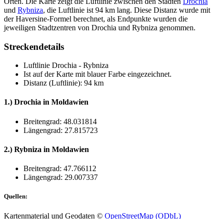
Orten. Die Karte zeigt die Luftlinie zwischen den Städten
Drochia
und
Rybniza
, die Luftlinie ist 94 km lang. Diese Distanz wurde mit
der Haversine-Formel berechnet, als Endpunkte wurden die
jeweiligen Stadtzentren von Drochia und Rybniza genommen.
Streckendetails
Luftlinie Drochia - Rybniza
Ist auf der Karte mit
blauer Farbe
eingezeichnet.
Distanz (Luftlinie): 94 km
1.) Drochia in Moldawien
Breitengrad: 48.031814
Längengrad: 27.815723
2.) Rybniza in Moldawien
Breitengrad: 47.766112
Längengrad: 29.007337
Quellen:
Kartenmaterial und Geodaten ©
OpenStreetMap (ODbL)