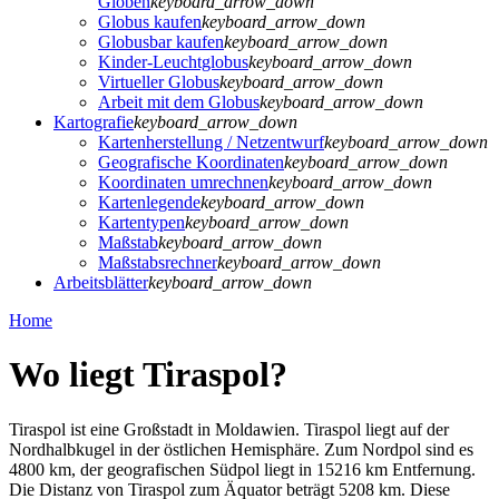
Globen
keyboard_arrow_down
Globus kaufen
keyboard_arrow_down
Globusbar kaufen
keyboard_arrow_down
Kinder-Leuchtglobus
keyboard_arrow_down
Virtueller Globus
keyboard_arrow_down
Arbeit mit dem Globus
keyboard_arrow_down
Kartografie
keyboard_arrow_down
Kartenherstellung / Netzentwurf
keyboard_arrow_down
Geografische Koordinaten
keyboard_arrow_down
Koordinaten umrechnen
keyboard_arrow_down
Kartenlegende
keyboard_arrow_down
Kartentypen
keyboard_arrow_down
Maßstab
keyboard_arrow_down
Maßstabsrechner
keyboard_arrow_down
Arbeitsblätter
keyboard_arrow_down
Home
Wo liegt Tiraspol?
Tiraspol ist eine Großstadt in Moldawien. Tiraspol liegt auf der
Nordhalbkugel in der östlichen Hemisphäre. Zum Nordpol sind es
4800 km, der geografischen Südpol liegt in 15216 km Entfernung.
Die Distanz von Tiraspol zum Äquator beträgt 5208 km. Diese