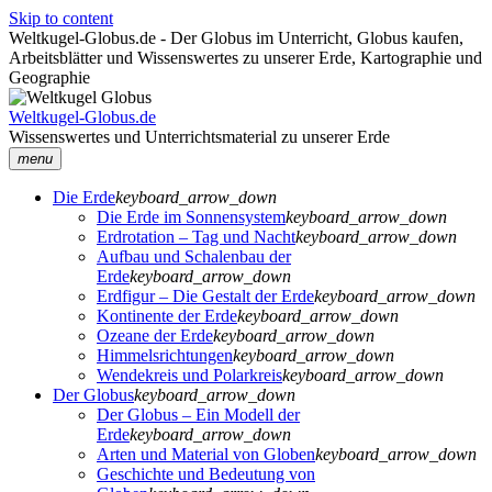
Skip to content
Weltkugel-Globus.de - Der Globus im Unterricht, Globus kaufen,
Arbeitsblätter und Wissenswertes zu unserer Erde, Kartographie und
Geographie
Weltkugel-Globus.de
Wissenswertes und Unterrichtsmaterial zu unserer Erde
menu
Die Erde
keyboard_arrow_down
Die Erde im Sonnensystem
keyboard_arrow_down
Erdrotation – Tag und Nacht
keyboard_arrow_down
Aufbau und Schalenbau der
Erde
keyboard_arrow_down
Erdfigur – Die Gestalt der Erde
keyboard_arrow_down
Kontinente der Erde
keyboard_arrow_down
Ozeane der Erde
keyboard_arrow_down
Himmelsrichtungen
keyboard_arrow_down
Wendekreis und Polarkreis
keyboard_arrow_down
Der Globus
keyboard_arrow_down
Der Globus – Ein Modell der
Erde
keyboard_arrow_down
Arten und Material von Globen
keyboard_arrow_down
Geschichte und Bedeutung von