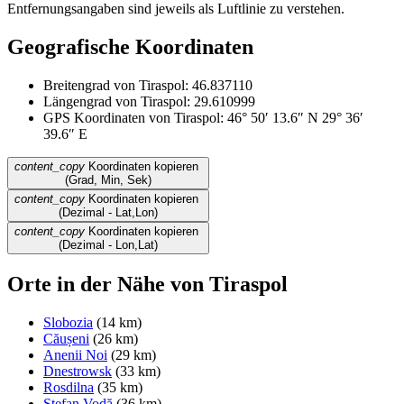
Entfernungsangaben sind jeweils als Luftlinie zu verstehen.
Geografische Koordinaten
Breitengrad von Tiraspol: 46.837110
Längengrad von Tiraspol: 29.610999
GPS Koordinaten von Tiraspol: 46° 50′ 13.6″ N 29° 36′
39.6″ E
content_copy
Koordinaten kopieren
(Grad, Min, Sek)
content_copy
Koordinaten kopieren
(Dezimal - Lat,Lon)
content_copy
Koordinaten kopieren
(Dezimal - Lon,Lat)
Orte in der Nähe von Tiraspol
Slobozia
(14 km)
Căușeni
(26 km)
Anenii Noi
(29 km)
Dnestrowsk
(33 km)
Rosdilna
(35 km)
Ștefan Vodă
(36 km)