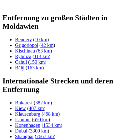
Entfernung zu großen Städten in
Moldawien
Bendery
(
10 km
)
Grigoriopol
(
42 km
)
Kischinau
(
63 km
)
Rybniza
(
113 km
)
Cahul
(
150 km
)
Bălți
(
163 km
)
Internationale Strecken und deren
Entfernung
Bukarest
(
382 km
)
Kiew
(
407 km
)
Klausenburg
(
458 km
)
Istanbul
(
650 km
)
Kopenhagen
(
1534 km
)
Dubai
(
3300 km
)
Shanghai
(
7667 km
)