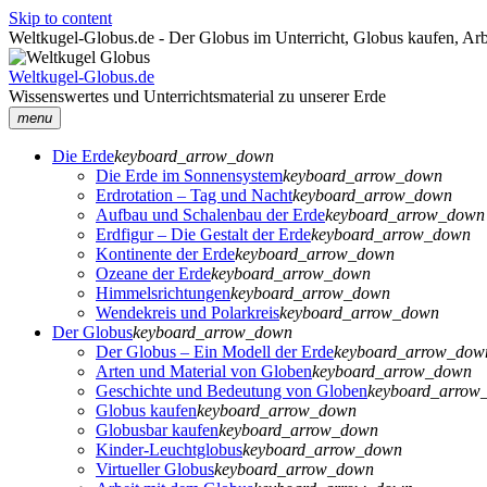
Skip to content
Weltkugel-Globus.de - Der Globus im Unterricht, Globus kaufen, Arb
Weltkugel-Globus.de
Wissenswertes und Unterrichtsmaterial zu unserer Erde
menu
Die Erde
keyboard_arrow_down
Die Erde im Sonnensystem
keyboard_arrow_down
Erdrotation – Tag und Nacht
keyboard_arrow_down
Aufbau und Schalenbau der Erde
keyboard_arrow_down
Erdfigur – Die Gestalt der Erde
keyboard_arrow_down
Kontinente der Erde
keyboard_arrow_down
Ozeane der Erde
keyboard_arrow_down
Himmelsrichtungen
keyboard_arrow_down
Wendekreis und Polarkreis
keyboard_arrow_down
Der Globus
keyboard_arrow_down
Der Globus – Ein Modell der Erde
keyboard_arrow_dow
Arten und Material von Globen
keyboard_arrow_down
Geschichte und Bedeutung von Globen
keyboard_arrow
Globus kaufen
keyboard_arrow_down
Globusbar kaufen
keyboard_arrow_down
Kinder-Leuchtglobus
keyboard_arrow_down
Virtueller Globus
keyboard_arrow_down