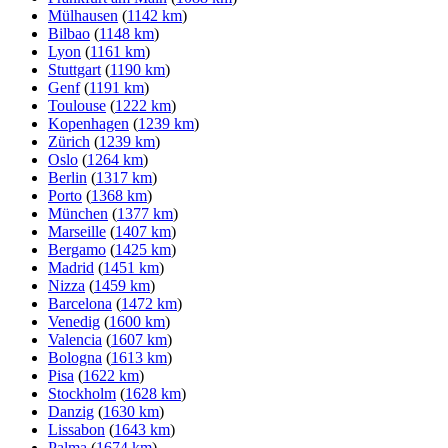
Mülhausen
(
1142 km
)
Bilbao
(
1148 km
)
Lyon
(
1161 km
)
Stuttgart
(
1190 km
)
Genf
(
1191 km
)
Toulouse
(
1222 km
)
Kopenhagen
(
1239 km
)
Zürich
(
1239 km
)
Oslo
(
1264 km
)
Berlin
(
1317 km
)
Porto
(
1368 km
)
München
(
1377 km
)
Marseille
(
1407 km
)
Bergamo
(
1425 km
)
Madrid
(
1451 km
)
Nizza
(
1459 km
)
Barcelona
(
1472 km
)
Venedig
(
1600 km
)
Valencia
(
1607 km
)
Bologna
(
1613 km
)
Pisa
(
1622 km
)
Stockholm
(
1628 km
)
Danzig
(
1630 km
)
Lissabon
(
1643 km
)
Palma
(
1674 km
)