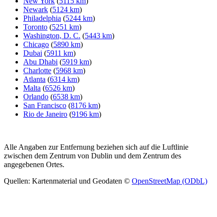
New York
(
5115 km
)
Newark
(
5124 km
)
Philadelphia
(
5244 km
)
Toronto
(
5251 km
)
Washington, D. C.
(
5443 km
)
Chicago
(
5890 km
)
Dubai
(
5911 km
)
Abu Dhabi
(
5919 km
)
Charlotte
(
5968 km
)
Atlanta
(
6314 km
)
Malta
(
6526 km
)
Orlando
(
6538 km
)
San Francisco
(
8176 km
)
Rio de Janeiro
(
9196 km
)
Alle Angaben zur Entfernung beziehen sich auf die Luftlinie
zwischen dem Zentrum von Dublin und dem Zentrum des
angegebenen Ortes.
Quellen: Kartenmaterial und Geodaten ©
OpenStreetMap (ODbL)