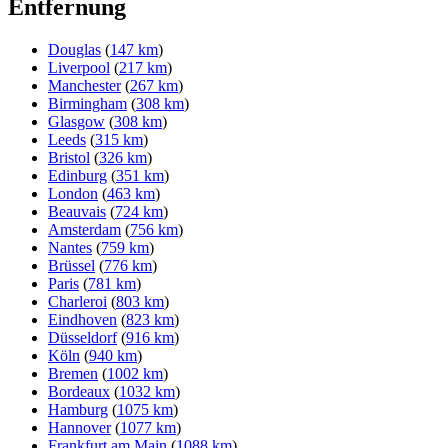
Entfernung
Douglas
(
147 km
)
Liverpool
(
217 km
)
Manchester
(
267 km
)
Birmingham
(
308 km
)
Glasgow
(
308 km
)
Leeds
(
315 km
)
Bristol
(
326 km
)
Edinburg
(
351 km
)
London
(
463 km
)
Beauvais
(
724 km
)
Amsterdam
(
756 km
)
Nantes
(
759 km
)
Brüssel
(
776 km
)
Paris
(
781 km
)
Charleroi
(
803 km
)
Eindhoven
(
823 km
)
Düsseldorf
(
916 km
)
Köln
(
940 km
)
Bremen
(
1002 km
)
Bordeaux
(
1032 km
)
Hamburg
(
1075 km
)
Hannover
(
1077 km
)
Frankfurt am Main
(
1088 km
)