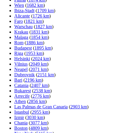
Wien
(
1682 km
)
Ibiza-Stadt
(
1709 km
)
Alicante
(
1726 km
)
Faro
(
1821 km
)
Warschau
(
1827 km
)
Krakau
(
1831 km
)
Malaga
(
1854 km
)
Rom
(
1886 km
)
Budapest
(
1895 km
)
Riga
(
1953 km
)
Helsinki
(
2024 km
)
Vilnius
(
2049 km
)
Neapel
(
2071 km
)
Dubrovnik
(
2151 km
)
Bari
(
2196 km
)
Catania
(
2407 km
)
Bukarest
(
2538 km
)
Arrecife
(
2776 km
)
Athen
(
2856 km
)
Las Palmas de Gran Canaria
(
2903 km
)
Istanbul
(
2955 km
)
Izmir
(
3030 km
)
Chania
(
3077 km
)
Boston
(
4809 km
)