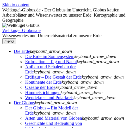
Skip to content
Weltkugel-Globus.de - Der Globus im Unterricht, Globus kaufen,
Arbeitsblätter und Wissenswertes zu unserer Erde, Kartographie und
Geographie
Weltkugel-Globus.de
Wissenswertes und Unterrichtsmaterial zu unserer Erde
menu
Die Erde
keyboard_arrow_down
Die Erde im Sonnensystem
keyboard_arrow_down
Erdrotation – Tag und Nacht
keyboard_arrow_down
Aufbau und Schalenbau der
Erde
keyboard_arrow_down
Erdfigur – Die Gestalt der Erde
keyboard_arrow_down
Kontinente der Erde
keyboard_arrow_down
Ozeane der Erde
keyboard_arrow_down
Himmelsrichtungen
keyboard_arrow_down
Wendekreis und Polarkreis
keyboard_arrow_down
Der Globus
keyboard_arrow_down
Der Globus – Ein Modell der
Erde
keyboard_arrow_down
Arten und Material von Globen
keyboard_arrow_down
Geschichte und Bedeutung von