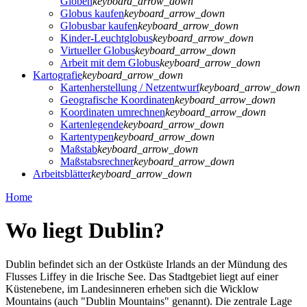
Globen
keyboard_arrow_down
Globus kaufen
keyboard_arrow_down
Globusbar kaufen
keyboard_arrow_down
Kinder-Leuchtglobus
keyboard_arrow_down
Virtueller Globus
keyboard_arrow_down
Arbeit mit dem Globus
keyboard_arrow_down
Kartografie
keyboard_arrow_down
Kartenherstellung / Netzentwurf
keyboard_arrow_down
Geografische Koordinaten
keyboard_arrow_down
Koordinaten umrechnen
keyboard_arrow_down
Kartenlegende
keyboard_arrow_down
Kartentypen
keyboard_arrow_down
Maßstab
keyboard_arrow_down
Maßstabsrechner
keyboard_arrow_down
Arbeitsblätter
keyboard_arrow_down
Home
Wo liegt Dublin?
Dublin befindet sich an der Ostküste Irlands an der Mündung des
Flusses Liffey in die Irische See. Das Stadtgebiet liegt auf einer
Küstenebene, im Landesinneren erheben sich die Wicklow
Mountains (auch "Dublin Mountains" genannt). Die zentrale Lage