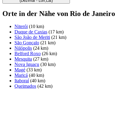
(Dezimal - Lon,Lat)
Orte in der Nähe von Rio de Janeiro
Niterói
(10 km)
Duque de Caxias
(17 km)
São João de Meriti
(21 km)
São Gonçalo
(21 km)
Nilópolis
(24 km)
Belford Roxo
(26 km)
Mesquita
(27 km)
Nova Iguaçu
(30 km)
Magé
(33 km)
Maricá
(40 km)
Itaboraí
(40 km)
Queimados
(42 km)