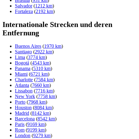
Brasilia
(
931 km
)
Salvador
(
1212 km
)
Fortaleza
(
2192 km
)
Internationale Strecken und deren
Entfernung
Buenos Aires
(
1970 km
)
Santiago
(
2922 km
)
Lima
(
3774 km
)
Bogotá
(
4543 km
)
Panama
(
5310 km
)
Miami
(
6721 km
)
Charlotte
(
7584 km
)
Atlanta
(
7660 km
)
Lissabon
(
7716 km
)
New York
(
7758 km
)
Porto
(
7968 km
)
Houston
(
8084 km
)
Madrid
(
8142 km
)
Barcelona
(
8542 km
)
Paris
(
9169 km
)
Rom
(
9199 km
)
London
(
9279 km
)