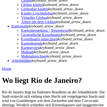
Globen
keyboard_arrow_down
Globus kaufen
keyboard_arrow_down
Globusbar kaufen
keyboard_arrow_down
Kinder-Leuchtglobus
keyboard_arrow_down
Virtueller Globus
keyboard_arrow_down
Arbeit mit dem Globus
keyboard_arrow_down
Kartografie
keyboard_arrow_down
Kartenherstellung / Netzentwurf
keyboard_arrow_down
Geografische Koordinaten
keyboard_arrow_down
Koordinaten umrechnen
keyboard_arrow_down
Kartenlegende
keyboard_arrow_down
Kartentypen
keyboard_arrow_down
Maßstab
keyboard_arrow_down
Maßstabsrechner
keyboard_arrow_down
Arbeitsblätter
keyboard_arrow_down
Home
Wo liegt Rio de Janeiro?
Rio de Janeiro liegt im Südosten Brasiliens an der Atlantikküste. Die
Stadt erstreckt sich entlang einer Bucht mit vorgelagerten Inseln und
wird von Granitbergen wie dem Zuckerhut und dem Corcovado
überragt. Westlich schließen sich Küstenlagunen und langgestreckte