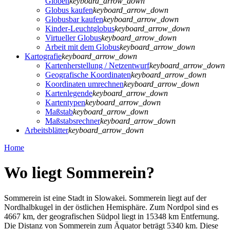
Globen
keyboard_arrow_down
Globus kaufen
keyboard_arrow_down
Globusbar kaufen
keyboard_arrow_down
Kinder-Leuchtglobus
keyboard_arrow_down
Virtueller Globus
keyboard_arrow_down
Arbeit mit dem Globus
keyboard_arrow_down
Kartografie
keyboard_arrow_down
Kartenherstellung / Netzentwurf
keyboard_arrow_down
Geografische Koordinaten
keyboard_arrow_down
Koordinaten umrechnen
keyboard_arrow_down
Kartenlegende
keyboard_arrow_down
Kartentypen
keyboard_arrow_down
Maßstab
keyboard_arrow_down
Maßstabsrechner
keyboard_arrow_down
Arbeitsblätter
keyboard_arrow_down
Home
Wo liegt Sommerein?
Sommerein ist eine Stadt in Slowakei. Sommerein liegt auf der
Nordhalbkugel in der östlichen Hemisphäre. Zum Nordpol sind es
4667 km, der geografischen Südpol liegt in 15348 km Entfernung.
Die Distanz von Sommerein zum Äquator beträgt 5340 km. Diese