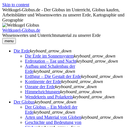
Skip to content
Weltkugel-Globus.de - Der Globus im Unterricht, Globus kaufen,
Arbeitsblätter und Wissenswertes zu unserer Erde, Kartographie und
Geographie
Weltkugel-Globus.de
Wissenswertes und Unterrichtsmaterial zu unserer Erde
menu
Die Erde
keyboard_arrow_down
Die Erde im Sonnensystem
keyboard_arrow_down
Erdrotation – Tag und Nacht
keyboard_arrow_down
Aufbau und Schalenbau der
Erde
keyboard_arrow_down
Erdfigur – Die Gestalt der Erde
keyboard_arrow_down
Kontinente der Erde
keyboard_arrow_down
Ozeane der Erde
keyboard_arrow_down
Himmelsrichtungen
keyboard_arrow_down
Wendekreis und Polarkreis
keyboard_arrow_down
Der Globus
keyboard_arrow_down
Der Globus – Ein Modell der
Erde
keyboard_arrow_down
Arten und Material von Globen
keyboard_arrow_down
Geschichte und Bedeutung von