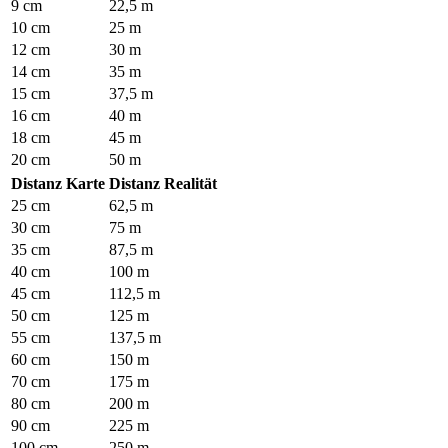
9 cm
22,5 m
10 cm
25 m
12 cm
30 m
14 cm
35 m
15 cm
37,5 m
16 cm
40 m
18 cm
45 m
20 cm
50 m
Distanz Karte
Distanz Realität
25 cm
62,5 m
30 cm
75 m
35 cm
87,5 m
40 cm
100 m
45 cm
112,5 m
50 cm
125 m
55 cm
137,5 m
60 cm
150 m
70 cm
175 m
80 cm
200 m
90 cm
225 m
100 cm
250 m