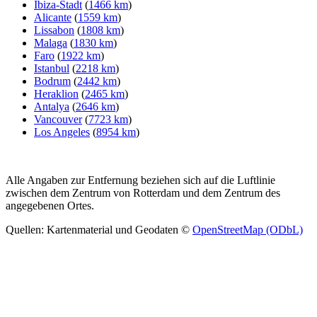
Ibiza-Stadt
(
1466 km
)
Alicante
(
1559 km
)
Lissabon
(
1808 km
)
Malaga
(
1830 km
)
Faro
(
1922 km
)
Istanbul
(
2218 km
)
Bodrum
(
2442 km
)
Heraklion
(
2465 km
)
Antalya
(
2646 km
)
Vancouver
(
7723 km
)
Los Angeles
(
8954 km
)
Alle Angaben zur Entfernung beziehen sich auf die Luftlinie
zwischen dem Zentrum von Rotterdam und dem Zentrum des
angegebenen Ortes.
Quellen: Kartenmaterial und Geodaten ©
OpenStreetMap (ODbL)