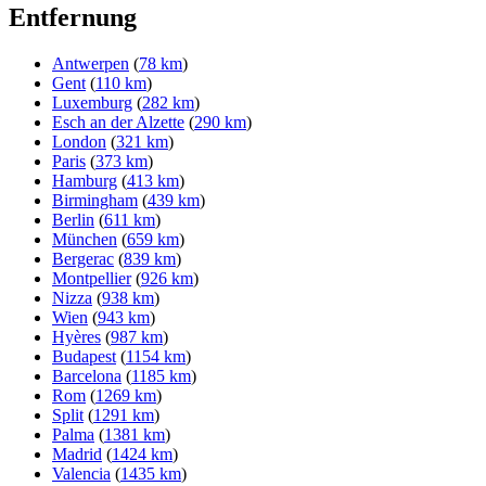
Entfernung
Antwerpen
(
78 km
)
Gent
(
110 km
)
Luxemburg
(
282 km
)
Esch an der Alzette
(
290 km
)
London
(
321 km
)
Paris
(
373 km
)
Hamburg
(
413 km
)
Birmingham
(
439 km
)
Berlin
(
611 km
)
München
(
659 km
)
Bergerac
(
839 km
)
Montpellier
(
926 km
)
Nizza
(
938 km
)
Wien
(
943 km
)
Hyères
(
987 km
)
Budapest
(
1154 km
)
Barcelona
(
1185 km
)
Rom
(
1269 km
)
Split
(
1291 km
)
Palma
(
1381 km
)
Madrid
(
1424 km
)
Valencia
(
1435 km
)