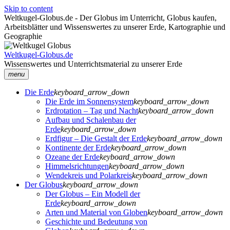
Skip to content
Weltkugel-Globus.de - Der Globus im Unterricht, Globus kaufen,
Arbeitsblätter und Wissenswertes zu unserer Erde, Kartographie und
Geographie
Weltkugel-Globus.de
Wissenswertes und Unterrichtsmaterial zu unserer Erde
menu
Die Erde
keyboard_arrow_down
Die Erde im Sonnensystem
keyboard_arrow_down
Erdrotation – Tag und Nacht
keyboard_arrow_down
Aufbau und Schalenbau der
Erde
keyboard_arrow_down
Erdfigur – Die Gestalt der Erde
keyboard_arrow_down
Kontinente der Erde
keyboard_arrow_down
Ozeane der Erde
keyboard_arrow_down
Himmelsrichtungen
keyboard_arrow_down
Wendekreis und Polarkreis
keyboard_arrow_down
Der Globus
keyboard_arrow_down
Der Globus – Ein Modell der
Erde
keyboard_arrow_down
Arten und Material von Globen
keyboard_arrow_down
Geschichte und Bedeutung von