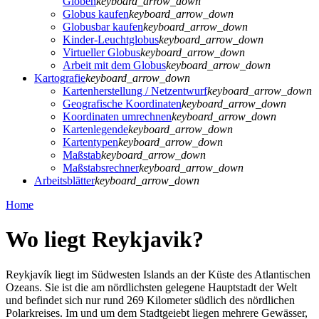
Globen
keyboard_arrow_down
Globus kaufen
keyboard_arrow_down
Globusbar kaufen
keyboard_arrow_down
Kinder-Leuchtglobus
keyboard_arrow_down
Virtueller Globus
keyboard_arrow_down
Arbeit mit dem Globus
keyboard_arrow_down
Kartografie
keyboard_arrow_down
Kartenherstellung / Netzentwurf
keyboard_arrow_down
Geografische Koordinaten
keyboard_arrow_down
Koordinaten umrechnen
keyboard_arrow_down
Kartenlegende
keyboard_arrow_down
Kartentypen
keyboard_arrow_down
Maßstab
keyboard_arrow_down
Maßstabsrechner
keyboard_arrow_down
Arbeitsblätter
keyboard_arrow_down
Home
Wo liegt Reykjavik?
Reykjavík liegt im Südwesten Islands an der Küste des Atlantischen
Ozeans. Sie ist die am nördlichsten gelegene Hauptstadt der Welt
und befindet sich nur rund 269 Kilometer südlich des nördlichen
Polarkreises. Im und um dem Stadtgeiebt liegen mehrere Gewässer,