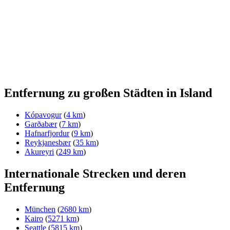
Entfernung zu großen Städten in Island
Kópavogur
(
4 km
)
Garðabær
(
7 km
)
Hafnarfjordur
(
9 km
)
Reykjanesbær
(
35 km
)
Akureyri
(
249 km
)
Internationale Strecken und deren
Entfernung
München
(
2680 km
)
Kairo
(
5271 km
)
Seattle
(
5815 km
)