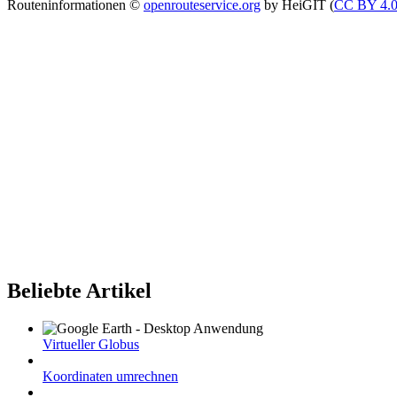
Routeninformationen ©
openrouteservice.org
by HeiGIT (
CC BY 4.
Beliebte Artikel
Virtueller Globus
Koordinaten umrechnen