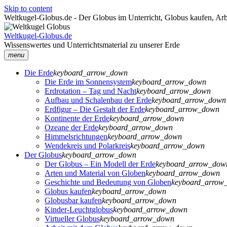
Skip to content
Weltkugel-Globus.de - Der Globus im Unterricht, Globus kaufen, Arb
Weltkugel-Globus.de
Wissenswertes und Unterrichtsmaterial zu unserer Erde
menu
Die Erde
keyboard_arrow_down
Die Erde im Sonnensystem
keyboard_arrow_down
Erdrotation – Tag und Nacht
keyboard_arrow_down
Aufbau und Schalenbau der Erde
keyboard_arrow_down
Erdfigur – Die Gestalt der Erde
keyboard_arrow_down
Kontinente der Erde
keyboard_arrow_down
Ozeane der Erde
keyboard_arrow_down
Himmelsrichtungen
keyboard_arrow_down
Wendekreis und Polarkreis
keyboard_arrow_down
Der Globus
keyboard_arrow_down
Der Globus – Ein Modell der Erde
keyboard_arrow_dow
Arten und Material von Globen
keyboard_arrow_down
Geschichte und Bedeutung von Globen
keyboard_arrow
Globus kaufen
keyboard_arrow_down
Globusbar kaufen
keyboard_arrow_down
Kinder-Leuchtglobus
keyboard_arrow_down
Virtueller Globus
keyboard_arrow_down