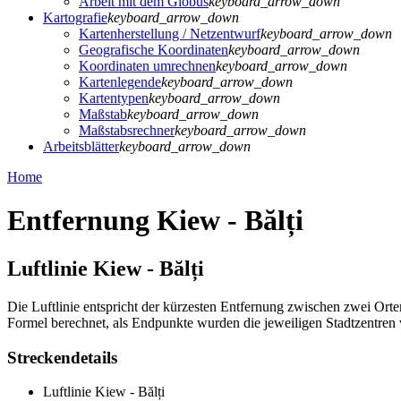
Arbeit mit dem Globus
keyboard_arrow_down
Kartografie
keyboard_arrow_down
Kartenherstellung / Netzentwurf
keyboard_arrow_down
Geografische Koordinaten
keyboard_arrow_down
Koordinaten umrechnen
keyboard_arrow_down
Kartenlegende
keyboard_arrow_down
Kartentypen
keyboard_arrow_down
Maßstab
keyboard_arrow_down
Maßstabsrechner
keyboard_arrow_down
Arbeitsblätter
keyboard_arrow_down
Home
Entfernung Kiew - Bălți
Luftlinie Kiew - Bălți
Die Luftlinie entspricht der kürzesten Entfernung zwischen zwei Orte
Formel berechnet, als Endpunkte wurden die jeweiligen Stadtzentre
Streckendetails
Luftlinie Kiew - Bălți